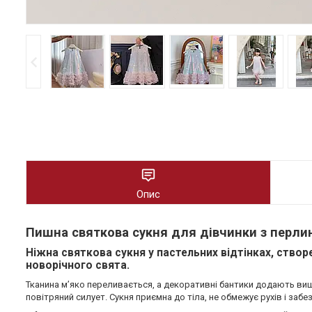
Опис
Пишна святкова сукня для дівчинки з перл
Ніжна святкова сукня у пастельних відтінках, створ
новорічного свята.
Тканина м’яко переливається, а декоративні бантики додають виш
повітряний силует. Сукня приємна до тіла, не обмежує рухів і заб