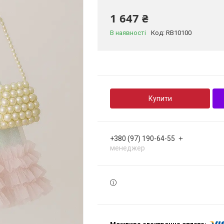
1 647 ₴
В наявності
Код:
RB10100
Купити
+380 (97) 190-64-55
менеджер