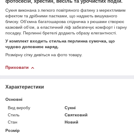
фотосесій, хрестин, весіль та урочистих подій.
Сукня виконана з легкого повітряного фатину з мерехтливим
ефектом та дрібними паєтками, що надають вишуканого
блиску. Обʼємна багатошарова спідничка з рюшами створює
казковий обʼєм, а еластичний ліф забезпечує комфорт і гарну
посадку. Перлинні бретелі додають образу елегантності.
У комплект входить стильна перлинна сумочка, що
чудово доповнює наряд.
Розмірну сітку дивіться на фото товару.
Приховати
Характеристики
Основні
Вид виробу
Сукні
Стиль
Святковий
Стан
Новий
Розмір