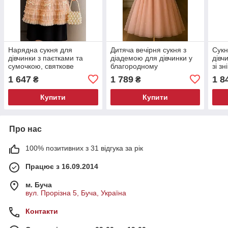
Нарядна сукня для
Дитяча вечірня сукня з
Сукн
дівчинки з паєтками та
діадемою для дівчинки у
дівч
сумочкою, святкове
благородному
зі з
плаття для дівчинки
персиковому кольорі
пер
1 647
1 789
1 8
₴
₴
(RB21)
(RB12)
шам
Купити
Купити
Про нас
100% позитивних з 31 відгука за рік
Працює з 16.09.2014
м. Буча
вул. Прорізна 5, Буча, Україна
Контакти