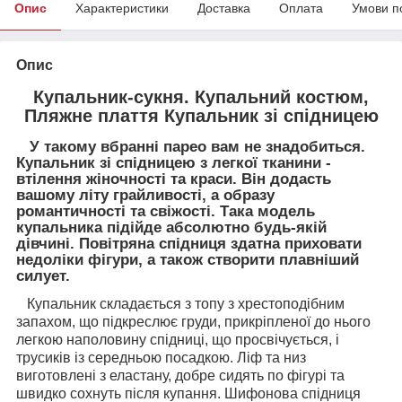
Опис
Характеристики
Доставка
Оплата
Умови п
Опис
Купальник-сукня. Купальний костюм,
Пляжне плаття Купальник зі спідницею
У такому вбранні парео вам не знадобиться.
Купальник зі спідницею з легкої тканини -
втілення жіночності та краси. Він додасть
вашому літу грайливості, а образу
романтичності та свіжості. Така модель
купальника підійде абсолютно будь-якій
дівчині. Повітряна спідниця здатна приховати
недоліки фігури, а також створити плавніший
силует.
Купальник складається з топу з хрестоподібним
запахом, що підкреслює груди, прикріпленої до нього
легкою наполовину спідниці, що просвічується, і
трусиків із середньою посадкою. Ліф та низ
виготовлені з еластану, добре сидять по фігурі та
швидко сохнуть після купання. Шифонова спідниця