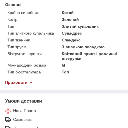
Основні
Країна виробник
Китай
Колір
Зелений
Тип
Злитий купальник
Тип злитного купальника
Суім-дрес
Тип тканини
Спандекс
Тип трусів
З високою посадкою
Візерунки і принти
Квітковий принт і рослинні
візерунки
Міжнародний розмір
M
Тип бюстгальтера
Топ
Приховати
Умови доставки
Нова Пошта
Самовивіз