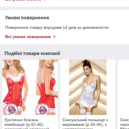
Умови повернення
Повернення товару впродовж 14 днів за домовленістю
Всі умови повернення
Подібні товари компанії
Еротична білизна-
Сексуальний пеньюар з
Сек
комбінація (р.42-46),
мереживом (р.40-46), з
чорн