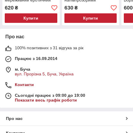
мереживний еротичний
напівпрозорими
Вбра
костюм, вбрання для ігор,
вставками, білий 860
ігор
620
630
600
₴
₴
боді, корсаж,155
мере
Купити
Купити
Про нас
100% позитивних з 31 відгука за рік
Працює з 16.09.2014
м. Буча
вул. Прорізна 5, Буча, Україна
Контакти
Сьогодні працює з 09:00 до 19:00
Показати весь графік роботи
Про нас