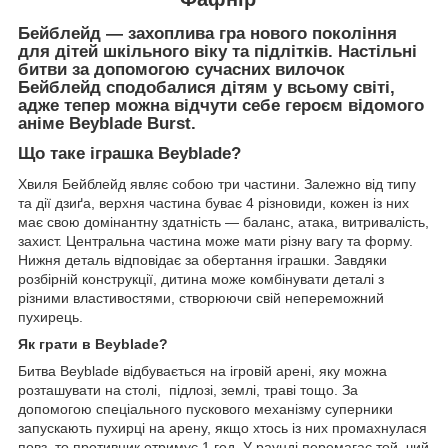
Бейблейд
— захоплива гра нового покоління
для дітей шкільного віку та підлітків. Настільні
битви за допомогою сучасних вилочок
Бейблейд сподобалися дітям у всьому світі,
адже тепер можна відчути себе героєм відомого
аніме Beyblade Burst.
Що таке іграшка Beyblade?
Хвиля Бейблейд являє собою три частини. Залежно від типу
та дії дзиґа, верхня частина буває 4 різновиди, кожен із них
має свою домінантну здатність — баланс, атака, витривалість,
захист. Центральна частина може мати різну вагу та форму.
Нижня деталь відповідає за обертання іграшки. Завдяки
розбірній конструкції, дитина може комбінувати деталі з
різними властивостями, створюючи свій непереможний
пухирець.
Як грати в Beyblade?
Битва Beyblade відбувається на ігровій арені, яку можна
розташувати на столі, підлозі, землі, траві тощо. За
допомогою спеціального пускового механізму суперники
запускають пухирці на арену, якщо хтось із них промахнулася
повз, то противник отримує 1 год. У раунді перемагає той, чий