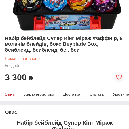
Набір бейблейд Супер Кінг Міраж Фаффнір, 8
воланів блейдів, бокс Beyblade Box,
бейблейд, бейблейд, беї, бей
Немає в наявності
Роздріб
3 300
₴
Опис
Характеристики
Доставка
Оплата
Умови п
Опис
Набір бейблейд Супер Кінг Міраж
Фафнір