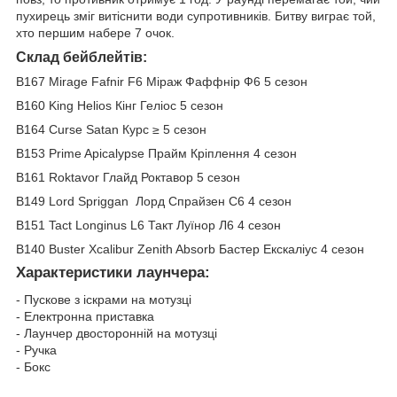
пухирець зміг витіснити води супротивників. Битву виграє той,
хто першим набере 7 очок.
Склад бейблейтів:
B167 Mirage Fafnir F6 Міраж Фаффнір Ф6 5 сезон
B160 King Helios Кінг Геліос 5 сезон
B164 Curse Satan Курс ≥ 5 сезон
B153 Prime Apicalypse Прайм Кріплення 4 сезон
B161 Roktavor Глайд Роктавор 5 сезон
B149 Lord Spriggan Лорд Спрайзен С6 4 сезон
B151 Tact Longinus L6 Такт Луїнор Л6 4 сезон
B140 Buster Xcalibur Zenith Absorb Бастер Екскаліус 4 сезон
Характеристики лаунчера
:
- Пускове з іскрами на мотузці
- Електронна приставка
- Лаунчер двосторонній на мотузці
- Ручка
- Бокс