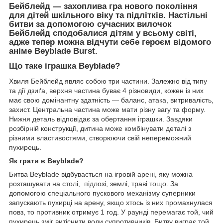
Бейблейд
— захоплива гра нового покоління
для дітей шкільного віку та підлітків. Настільні
битви за допомогою сучасних вилочок
Бейблейд сподобалися дітям у всьому світі,
адже тепер можна відчути себе героєм відомого
аніме Beyblade Burst.
Що таке іграшка Beyblade?
Хвиля Бейблейд являє собою три частини. Залежно від типу
та дії дзиґа, верхня частина буває 4 різновиди, кожен із них
має свою домінантну здатність — баланс, атака, витривалість,
захист. Центральна частина може мати різну вагу та форму.
Нижня деталь відповідає за обертання іграшки. Завдяки
розбірній конструкції, дитина може комбінувати деталі з
різними властивостями, створюючи свій непереможний
пухирець.
Як грати в Beyblade?
Битва Beyblade відбувається на ігровій арені, яку можна
розташувати на столі, підлозі, землі, траві тощо. За
допомогою спеціального пускового механізму суперники
запускають пухирці на арену, якщо хтось із них промахнулася
повз, то противник отримує 1 год. У раунді перемагає той, чий
пухирець зміг витіснити води супротивників. Битву виграє той,