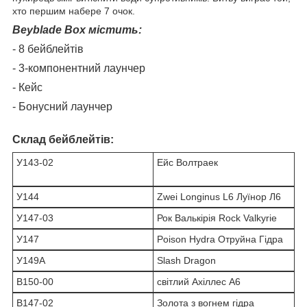
хто першим набере 7 очок.
Beyblade Box містить:
- 8 бейблейтів
- 3-компонентний лаунчер
- Кейс
- Бонусний лаунчер
Склад бейблейтів:
У143-02
Ейс Волтраек
У144
Zwei Longinus L6 Луїнор Л6
У147-03
Рок Валькірія Rock Valkyrie
У147
Poison Hydra Отруйна Гідра
У149A
Slash Dragon
В150-00
світлий Ахіллес А6
В147-02
Золота з вогнем гідра